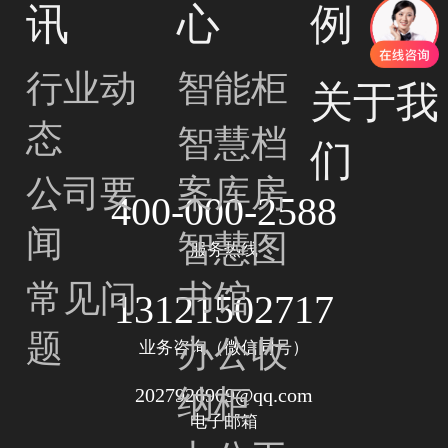
讯
心
例
行业动
智能柜
关于我
态
智慧档
们
公司要
案库房
400-000-2588
闻
智慧图
服务热线
常见问
书馆
13121502717
题
办公收
业务咨询（微信同号）
纳柜
2027926969@qq.com
电子邮箱