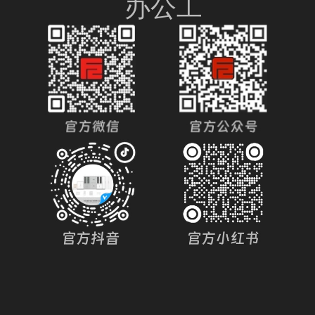
办公工
位
制式营
具