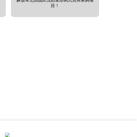
解放军北部战区沈阳某部制式营具采购项
目！