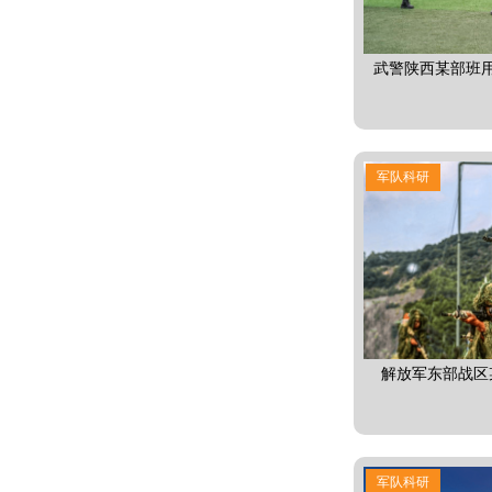
武警陕西某部班
军队科研
解放军东部战区
军队科研